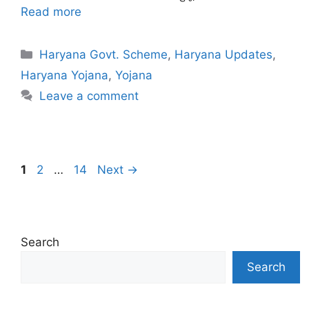
Read more
Categories
Haryana Govt. Scheme
,
Haryana Updates
,
Haryana Yojana
,
Yojana
Leave a comment
Page
Page
Page
1
2
…
14
Next
→
Search
Search