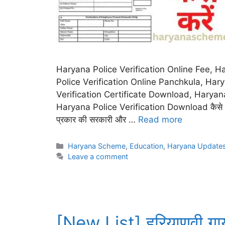
Haryana Police Verification Online Fee, H
Police Verification Online Panchkula, Hary
Verification Certificate Download, Haryana
Haryana Police Verification Download कैसे करें के 
प्रकार की सरकारी और …
Read more
Categories
Haryana Scheme
,
Education
,
Haryana Update
Leave a comment
[New List] हरियाणवी गा