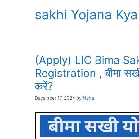
sakhi Yojana Kya
(Apply) LIC Bima Sa
Registration , बीमा सख
करें?
December 17, 2024
by
Neha