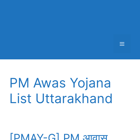
Menu
PM Awas Yojana
List Uttarakhand
[PMAY-G] PM आवास