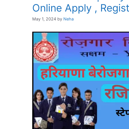
Online Apply , Regis
May 1, 2024
by
Neha