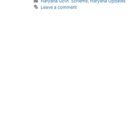
Categories
Haryana Govt. Scheme
,
Haryana Updates
Leave a comment